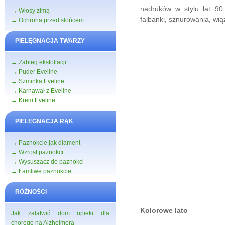
nadruków w stylu lat 90.
→ Włosy zimą
falbanki, sznurowania, wią
→ Ochrona przed słońcem
PIELĘGNACJA TWARZY
→ Zabieg eksfoliacji
→ Puder Eveline
→ Szminka Eveline
→ Karnawał z Eveline
→ Krem Eveline
PIELĘGNACJA RĄK
→ Paznokcie jak diament
→ Wzrost paznokci
→ Wysuszacz do paznokci
→ Łamliwe paznokcie
RÓŻNOŚCI
Kolorowe lato
Jak załatwić dom opieki dla
chorego na Alzheimera