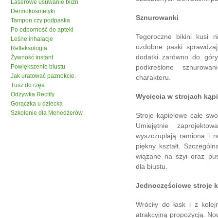
Laserowe usuwanie blizn
Dermokosmetyki
Sznurowanki
Tampon czy podpaska
Po odporność do apteki
Tegoroczne bikini kusi n
Leśne inhalacje
ozdobne paski sprawdzają
Refleksologia
dodatki zarówno do góry 
Żywność instant
Powiększenie biustu
podkreślone sznurowa
Jak uratować paznokcie.
charakteru.
Tusz do rzęs.
Odżywka Rectify
Wycięcia w strojach kąp
Gorączka u dziecka
Szkolenie dla Menedżerów
Stroje kąpielowe całe swo
Umiejętnie zaprojektow
wyszczuplają ramiona i n
piękny kształt. Szczególn
wiązane na szyi oraz pu
dla biustu.
Jednoczęściowe stroje 
Wróciły do łask i z kole
atrakcyjną propozycją. N