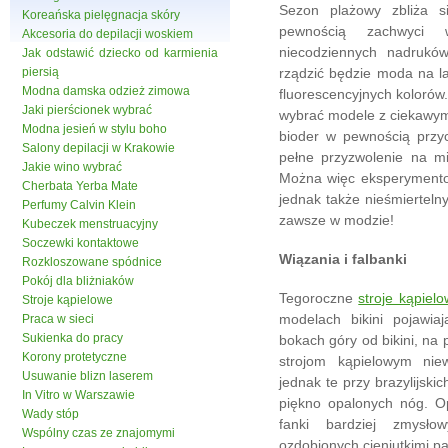
Sezon plażowy zbliża si
Koreańska pielęgnacja skóry
pewnością zachwyci w
Akcesoria do depilacji woskiem
niecodziennych nadruków
Jak odstawić dziecko od karmienia
piersią
rządzić będzie moda na la
Modna damska odzież zimowa
fluorescencyjnych kolorów.
Jaki pierścionek wybrać
wybrać modele z ciekawym
Modna jesień w stylu boho
bioder w pewnością przy
Salony depilacji w Krakowie
pełne przyzwolenie na mi
Jakie wino wybrać
Można więc eksperymentow
Cherbata Yerba Mate
jednak także nieśmierteln
Perfumy Calvin Klein
zawsze w modzie!
Kubeczek menstruacyjny
Soczewki kontaktowe
Wiązania i falbanki
Rozkloszowane spódnice
Pokój dla bliżniaków
Tegoroczne
stroje kąpiel
Stroje kąpielowe
modelach bikini pojawia
Praca w sieci
Sukienka do pracy
bokach góry od bikini, na 
Korony protetyczne
strojom kąpielowym nie
Usuwanie blizn laserem
jednak te przy brazylijskic
In Vitro w Warszawie
piękno opalonych nóg. Op
Wady stóp
fanki bardziej zmysło
Wspólny czas ze znajomymi
ozdobionych cieniutkimi p