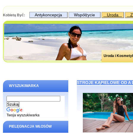
Antykoncepcja
Współżycie
Uroda
Z
Kobietą Być:
Uroda i Kosmety
STROJE KĄPIELOWE OD A D
WYSZUKIWARKA
Twoja wyszukiwarka
PIELĘGNACJA WŁOSÓW