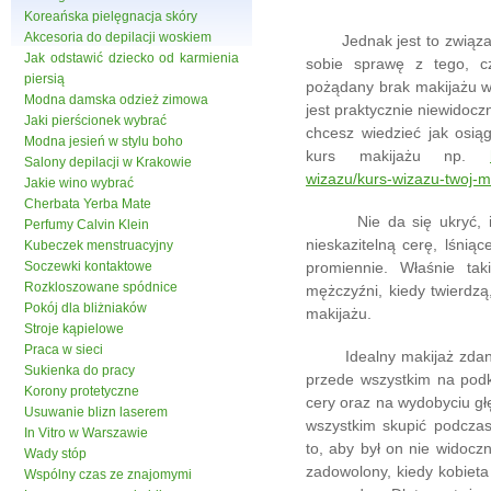
Koreańska pielęgnacja skóry
Akcesoria do depilacji woskiem
Jednak jest to związane
Jak odstawić dziecko od karmienia
sobie sprawę z tego, c
piersią
pożądany brak makijażu w 
Modna damska odzież zimowa
jest praktycznie niewidocz
Jaki pierścionek wybrać
chcesz wiedzieć jak osiąg
Modna jesień w stylu boho
kurs makijażu np.
Salony depilacji w Krakowie
wizazu/kurs-wizazu-twoj-m
Jakie wino wybrać
Cherbata Yerba Mate
Nie da się ukryć, iż m
Perfumy Calvin Klein
nieskazitelną cerę, lśnią
Kubeczek menstruacyjny
Soczewki kontaktowe
promiennie. Właśnie tak
Rozkloszowane spódnice
mężczyźni, kiedy twierdzą
Pokój dla bliżniaków
makijażu.
Stroje kąpielowe
Praca w sieci
Idealny makijaż zdanie
Sukienka do pracy
przede wszystkim na podkr
Korony protetyczne
cery oraz na wydobyciu głę
Usuwanie blizn laserem
wszystkim skupić podczas
In Vitro w Warszawie
to, aby był on nie widoc
Wady stóp
zadowolony, kiedy kobiet
Wspólny czas ze znajomymi