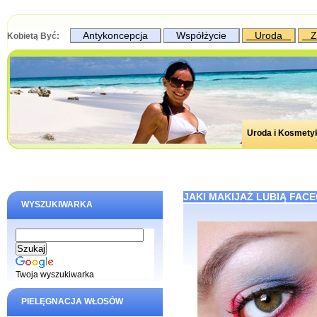
Antykoncepcja
Współżycie
Uroda
Z
Kobietą Być:
Uroda i Kosmety
JAKI MAKIJAŻ LUBIĄ FACE
WYSZUKIWARKA
Twoja wyszukiwarka
PIELĘGNACJA WŁOSÓW