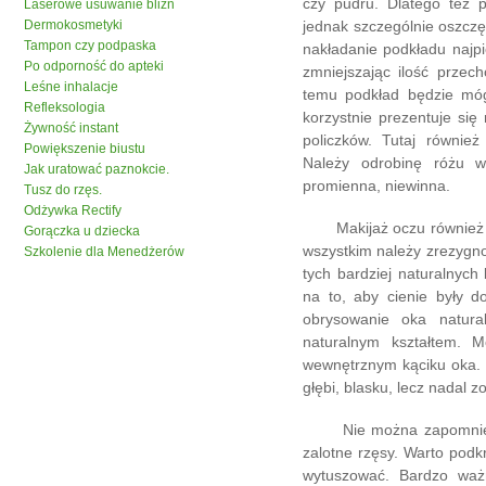
czy pudru. Dlatego też p
Laserowe usuwanie blizn
Dermokosmetyki
jednak szczególnie oszcz
Tampon czy podpaska
nakładanie podkładu najpi
Po odporność do apteki
zmniejszając ilość przec
Leśne inhalacje
temu podkład będzie móg
Refleksologia
korzystnie prezentuje si
Żywność instant
policzków. Tutaj równie
Powiększenie biustu
Należy odrobinę różu wk
Jak uratować paznokcie.
promienna, niewinna.
Tusz do rzęs.
Odżywka Rectify
Makijaż oczu również w
Gorączka u dziecka
wszystkim należy zrezygno
Szkolenie dla Menedżerów
tych bardziej naturalnyc
na to, aby cienie były 
obrysowanie oka natura
naturalnym kształtem. M
wewnętrznym kąciku oka. T
głębi, blasku, lecz nadal 
Nie można zapomnieć o 
zalotne rzęsy. Warto podkr
wytuszować. Bardzo ważn