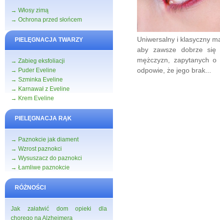
→ Włosy zimą
→ Ochrona przed słońcem
Uniwersalny i klasyczny ma
PIELĘGNACJA TWARZY
aby zawsze dobrze się 
mężczyzn, zapytanych o t
→ Zabieg eksfoliacji
odpowie, że jego brak...
→ Puder Eveline
→ Szminka Eveline
→ Karnawał z Eveline
→ Krem Eveline
PIELĘGNACJA RĄK
→ Paznokcie jak diament
→ Wzrost paznokci
→ Wysuszacz do paznokci
→ Łamliwe paznokcie
RÓŻNOŚCI
Jak załatwić dom opieki dla
chorego na Alzheimera