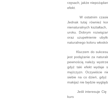
rzęsach, jakże niepożądane
efekt.
W ostatnim czasie mak
Jednak tutaj również ko
nienaturalnych kształtach
uroku. Dobrym rozwiązani
oraz uzupełnienie ubyt
naturalnego koloru włoskó
Kluczem do sukcesu w 
jest podążanie za natural
pewnością należy wystrz
gdyż taki efekt wydaje s
mężczyzn. Oczywiście n
siebie na co dzień, gdyż
makijaż nie będzie wygląd
Jeśli interesuje Cię te
kurs