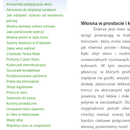
Koreańska pielęgnacja skóry
Akcesoria do depilacji woskiem
Jak odstawić dziecko od karmienia
piersią
Wiosna w prostocie i 
Modna damska odzież zimowa
Dobrze jest mieć w sza
Jaki pierścionek wybrać
wciąż powracają w kol
Modna jesień w stylu boho
trenczem, który znów zaw
Salony depilacji w Krakowie
jak również proste i kla
Jakie wino wybrać
było zbyt staro i nudn
Cherbata Yerba Mate
uniwersalnych rozmiarach
Perfumy Calvin Klein
Kubeczek menstruacyjny
kolorach. W tym sezon
Soczewki kontaktowe
płaszczy, w których pozb
Rozkloszowane spódnice
zapięcia na guziki, wszyt
Pokój dla bliżniaków
dodały płaszczowi lekkoś
Stroje kąpielowe
trencz ze skórzanymi ręk
Praca w sieci
powinny być lekkie i mił
Sukienka do pracy
jedynie w sieciówkach. Do
Korony protetyczne
oryginalność potrafi of
Usuwanie blizn laserem
choćby mariaż szarej b
In Vitro w Warszawie
Wady stóp
bardzo ciekawe połączenie
Wspólny czas ze znajomymi
wiosną powinniśmy nosić u