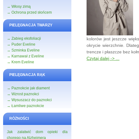
→ Włosy zimą
→ Ochrona przed słońcem
PIELĘGNACJA TWARZY
→ Zabieg eksfoliacji
kolorów jest jeszcze więk
→ Puder Eveline
okrycie wierzchnie. Dlat
→ Szminka Eveline
trencze i płaszcze bez kołn
→ Karnawał z Eveline
Czytaj dalej -> ...
→ Krem Eveline
PIELĘGNACJA RĄK
→ Paznokcie jak diament
→ Wzrost paznokci
→ Wysuszacz do paznokci
→ Łamliwe paznokcie
RÓŻNOŚCI
Jak załatwić dom opieki dla
chorego na Alzheimera