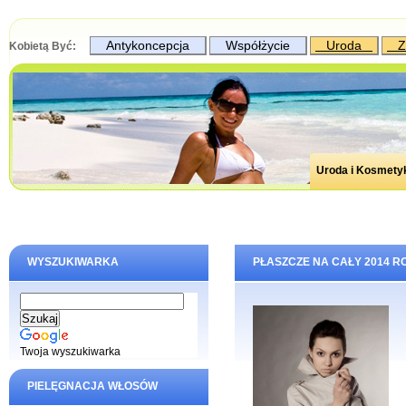
Antykoncepcja
Współżycie
Uroda
Z
Kobietą Być:
Uroda i Kosmety
WYSZUKIWARKA
PŁASZCZE NA CAŁY 2014 R
Twoja wyszukiwarka
PIELĘGNACJA WŁOSÓW