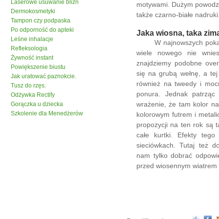
Laserowe usuwanie blizn
motywami. Dużym powodzen
Dermokosmetyki
także czarno-białe nadruki
Tampon czy podpaska
Po odporność do apteki
Jaka wiosna, taka zim
Leśne inhalacje
W najnowszych pokazach
Refleksologia
wiele nowego nie wnie
Żywność instant
znajdziemy podobne ove
Powiększenie biustu
się na grubą wełnę, a te
Jak uratować paznokcie.
również na tweedy i mocn
Tusz do rzęs.
ponura. Jednak patrzą
Odżywka Rectify
wrażenie, że tam kolor na
Gorączka u dziecka
Szkolenie dla Menedżerów
kolorowym futrem i metal
propozycji na ten rok są 
całe kurtki. Efekty tego
sieciówkach. Tutaj też d
nam tylko dobrać odpowie
przed wiosennym wiatrem 