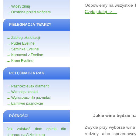
Odpowiemy na wszystkie T
→ Włosy zimą
Czytaj dalej -> ...
→ Ochrona przed słońcem
PIELĘGNACJA TWARZY
→ Zabieg eksfoliacji
→ Puder Eveline
→ Szminka Eveline
→ Karnawał z Eveline
→ Krem Eveline
PIELĘGNACJA RĄK
→ Paznokcie jak diament
→ Wzrost paznokci
→ Wysuszacz do paznokci
→ Łamliwe paznokcie
Jakie wino będzie n
RÓŻNOŚCI
Zwykle przy wyborze wina 
Jak załatwić dom opieki dla
rodziny albo sprzedawc
chorego na Alzheimera