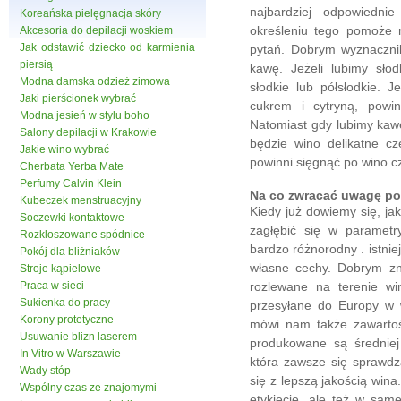
najbardziej odpowiedn
Koreańska pielęgnacja skóry
określeniu tego pomoże 
Akcesoria do depilacji woskiem
Jak odstawić dziecko od karmienia
pytań. Dobrym wyznacznik
piersią
kawę. Jeżeli lubimy sło
Modna damska odzież zimowa
słodkie lub półsłodkie. 
Jaki pierścionek wybrać
cukrem i cytryną, powi
Modna jesień w stylu boho
Natomiast gdy lubimy kaw
Salony depilacji w Krakowie
będzie wino delikatne cz
Jakie wino wybrać
powinni sięgnąć po wino 
Cherbata Yerba Mate
Perfumy Calvin Klein
Na co zwracać uwagę pod
Kubeczek menstruacyjny
Kiedy już dowiemy się, 
Soczewki kontaktowe
zagłębić się w parametr
Rozkloszowane spódnice
bardzo różnorodny . istnie
Pokój dla bliżniaków
własne cechy. Dobrym zna
Stroje kąpielowe
Praca w sieci
rozlewane na terenie win
Sukienka do pracy
przesyłane do Europy w w
Korony protetyczne
mówi nam także zawartoś
Usuwanie blizn laserem
produkowane są średniej 
In Vitro w Warszawie
która zawsze się sprawdza
Wady stóp
się z lepszą jakością win
Wspólny czas ze znajomymi
etykiecie, ale też w sam