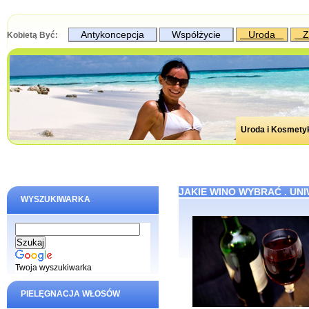
Antykoncepcja
Współżycie
Uroda
Z
Kobietą Być:
Uroda i Kosmety
JAKIE WINO WYBRAĆ . UN
WYSZUKIWARKA
Twoja wyszukiwarka
PIELĘGNACJA WŁOSÓW