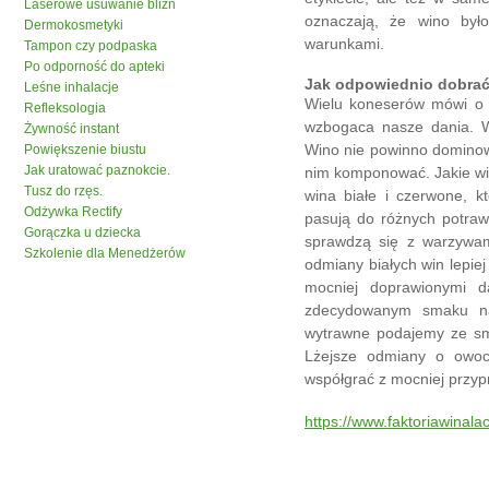
Laserowe usuwanie blizn
oznaczają, że wino był
Dermokosmetyki
warunkami.
Tampon czy podpaska
Po odporność do apteki
Jak odpowiednio dobrać
Leśne inhalacje
Wielu koneserów mówi o 
Refleksologia
wzbogaca nasze dania. Wy
Żywność instant
Wino nie powinno dominow
Powiększenie biustu
Jak uratować paznokcie.
nim komponować. Jakie w
Tusz do rzęs.
wina białe i czerwone, kt
Odżywka Rectify
pasują do różnych potraw
Gorączka u dziecka
sprawdzą się z warzywam
Szkolenie dla Menedżerów
odmiany białych win lepi
mocniej doprawionymi d
zdecydowanym smaku naj
wytrawne podajemy ze sm
Lżejsze odmiany o owo
współgrać z mocniej przyp
https://www.faktoriawinalac