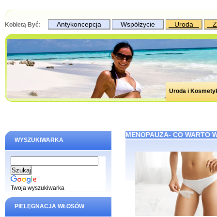
Antykoncepcja
Współżycie
Uroda
Z
Kobietą Być:
Uroda i Kosmety
MENOPAUZA- CO WARTO W
WYSZUKIWARKA
Twoja wyszukiwarka
PIELĘGNACJA WŁOSÓW