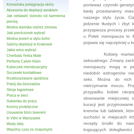
Koreańska pielęgnacja skóry
ponieważ czynniki genet
Akcesoria do depilacji woskiem
kiedy przestaniemy mies
Jak odstawić dziecko od karmienia
naszego stylu życia. Ci
piersią
jedzenie tłustych i zbyt
Modna damska odzież zimowa
przyspiesza procesy przek
Jaki pierścionek wybrać
u Polek menopauza to 45
Modna jesień w stylu boho
pojawia się najczęściej u k
Salony depilacji w Krakowie
Jakie wino wybrać
Kobiety martwią się
Cherbata Yerba Mate
seksualnego. Zmiany zach
Perfumy Calvin Klein
menopauzy mogą w pewn
Kubeczek menstruacyjny
Soczewki kontaktowe
niedobór estrogenów nas
Rozkloszowane spódnice
seks. Można do nich 
Pokój dla bliżniaków
nietrzymanie moczu. Pr
Stroje kąpielowe
przypadku kobiet cier
Praca w sieci
stosowanie miejscowej s
Sukienka do pracy
kuracji jest przyjmowani
Korony protetyczne
kremów lub tabletek, któ
Usuwanie blizn laserem
suchości w miejscach in
In Vitro w Warszawie
recepty środki do naw
Wady stóp
krępujących dolegliwośc
Wspólny czas ze znajomymi