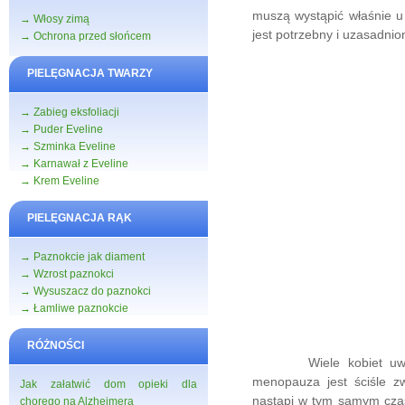
muszą wystąpić właśnie 
→ Włosy zimą
jest potrzebny i uzasadnio
→ Ochrona przed słońcem
PIELĘGNACJA TWARZY
→ Zabieg eksfoliacji
→ Puder Eveline
→ Szminka Eveline
→ Karnawał z Eveline
→ Krem Eveline
PIELĘGNACJA RĄK
→ Paznokcie jak diament
→ Wzrost paznokci
→ Wysuszacz do paznokci
→ Łamliwe paznokcie
RÓŻNOŚCI
Wiele kobiet uważa,
menopauza jest ściśle zw
Jak załatwić dom opieki dla
nastąpi w tym samym czas
chorego na Alzheimera