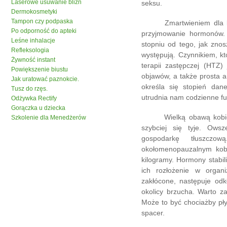
Laserowe usuwanie blizn
seksu.
Dermokosmetyki
Tampon czy podpaska
Zmartwieniem dla kobi
Po odporność do apteki
przyjmowanie hormonów.
Leśne inhalacje
stopniu od tego, jak znos
Refleksologia
występują. Czynnikiem, k
Żywność instant
terapii zastępczej (HTZ
Powiększenie biustu
objawów, a także prosta 
Jak uratować paznokcie.
określa się stopień dan
Tusz do rzęs.
utrudnia nam codzienne f
Odżywka Rectify
Gorączka u dziecka
Wielką obawą kobiet je
Szkolenie dla Menedżerów
szybciej się tyje. Ow
gospodarkę tłuszczo
okołomenopauzalnym kobi
kilogramy. Hormony stabil
ich rozłożenie w organ
zakłócone, następuje odk
okolicy brzucha. Warto z
Może to być chociażby pł
spacer.