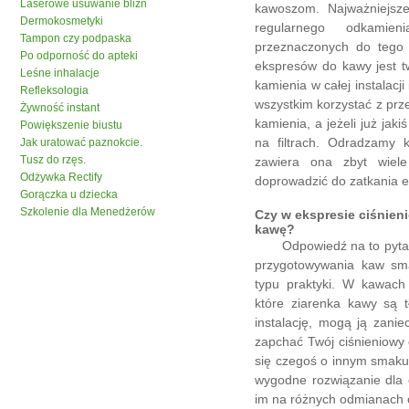
Laserowe usuwanie blizn
kawoszom. Najważniejsz
Dermokosmetyki
regularnego odkamie
Tampon czy podpaska
przeznaczonych do tego 
Po odporność do apteki
ekspresów do kawy jest 
Leśne inhalacje
kamienia w całej instalacj
Refleksologia
wszystkim korzystać z prz
Żywność instant
kamienia, a jeżeli już jaki
Powiększenie biustu
na filtrach. Odradzamy 
Jak uratować paznokcie.
Tusz do rzęs.
zawiera ona zbyt wiel
Odżywka Rectify
doprowadzić do zatkania e
Gorączka u dziecka
Szkolenie dla Menedżerów
Czy w ekspresie ciśnie
kawę?
Odpowiedź na to pytanie 
przygotowywania kaw sm
typu praktyki. W kawach
które ziarenka kawy są 
instalację, mogą ją zanie
zapchać Twój ciśnieniowy 
się czegoś o innym smaku,
wygodne rozwiązanie dla 
im na różnych odmianach 