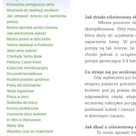
Koreańska pielęgnacja skóry
Akcesoria do depilacji woskiem
Jak odstawić dziecko od karmienia
Jak działa ciśnieniowy 
piersią
Wbrew pozorom działani
Modna damska odzież zimowa
skomplikowane. Otóż mas
Jaki pierścionek wybrać
która służy do uzyskania
Modna jesień w stylu boho
zaparzenia kawy. W prz
Salony depilacji w Krakowie
pompy są tak mocne, że 
Jakie wino wybrać
chodzi jednak o urządz
Cherbata Yerba Mate
pompa generująca 3-4 bar
Perfumy Calvin Klein
Kubeczek menstruacyjny
Co dzieje się po wciśnię
Soczewki kontaktowe
Gdy wybierzesz już kawę
Rozkloszowane spódnice
ekspres pobierze potrzeb
Pokój dla bliżniaków
krokiem jest jej prawie 
Stroje kąpielowe
odpowiednio ciepła, eksp
Praca w sieci
Sukienka do pracy
wcześniej nałożyłeś porc
Korony protetyczne
podstawić kubek i cieszyć
Usuwanie blizn laserem
w domowym zaciszu.
In Vitro w Warszawie
Wady stóp
Jak dbać o ciśnieniowy
Wspólny czas ze znajomymi
To może sprawić trochę