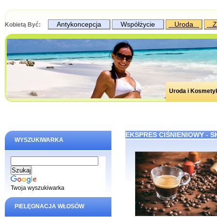
Antykoncepcja
Współżycie
Uroda
Z
Kobietą Być:
Uroda i Kosmety
EKSPRES CIŚNIENIOWY - 
WYSZUKIWARKA
Twoja wyszukiwarka
PIELĘGNACJA WŁOSÓW