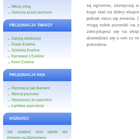
są ogromne, zazwyczaj są
→ Włosy zimą
kogo stać na dobry ekspr
→ Ochrona przed słońcem
jednak nieco się zmienia. 
mogą sobie pozwolić na z
PIELĘGNACJA TWARZY
zdecydujesz się na eks
dowiedzieć się o nim co ni
→ Zabieg eksfoliacji
potrzebne.
→ Puder Eveline
→ Szminka Eveline
→ Karnawał z Eveline
→ Krem Eveline
PIELĘGNACJA RĄK
→ Paznokcie jak diament
→ Wzrost paznokci
→ Wysuszacz do paznokci
→ Łamliwe paznokcie
RÓŻNOŚCI
Jak załatwić dom opieki dla
chorego na Alzheimera