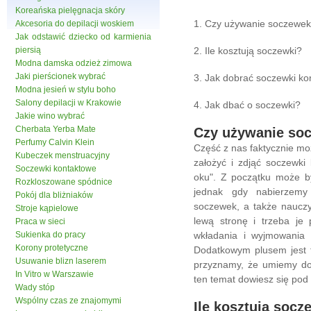
Koreańska pielęgnacja skóry
1. Czy używanie soczewek
Akcesoria do depilacji woskiem
Jak odstawić dziecko od karmienia
piersią
2. Ile kosztują soczewki?
Modna damska odzież zimowa
Jaki pierścionek wybrać
3. Jak dobrać soczewki k
Modna jesień w stylu boho
Salony depilacji w Krakowie
4. Jak dbać o soczewki?
Jakie wino wybrać
Cherbata Yerba Mate
Czy używanie soc
Perfumy Calvin Klein
Część z nas faktycznie mo
Kubeczek menstruacyjny
założyć i zdjąć soczewki
Soczewki kontaktowe
oku". Z początku może b
Rozkloszowane spódnice
jednak gdy nabierzemy
Pokój dla bliżniaków
soczewek, a także nauczy
Stroje kąpielowe
lewą stronę i trzeba je
Praca w sieci
Sukienka do pracy
wkładania i wyjmowania i
Korony protetyczne
Dodatkowym plusem jest t
Usuwanie blizn laserem
przyznamy, że umiemy do
In Vitro w Warszawie
ten temat dowiesz się po
Wady stóp
Wspólny czas ze znajomymi
Ile kosztują socz