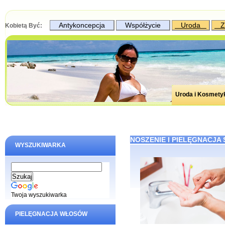
Antykoncepcja
Współżycie
Uroda
Z
Kobietą Być:
Uroda i Kosmety
NOSZENIE I PIELĘGNACJ
WYSZUKIWARKA
Twoja wyszukiwarka
PIELĘGNACJA WŁOSÓW