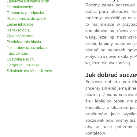
Laserowe usuwanie blizn
Roczny zapas soczewek w
Dermokosmetyki
dobra para okularów. Kos
Tampon czy podpaska
możemy podzielić go na et
Po odporność do apteki
to ma miejsce w przypad
Leśne inhalacje
Refleksologia
kontaktowe są również m
Żywność instant
wadę, jeżeli np. nasz wzro
Powiększenie biustu
prostu kupimy następne p
Jak uratować paznokcie.
biegać po salonach optyc
Tusz do rzęs.
złotych za nowe okulary.
Odżywka Rectify
większą elastycznością.
Gorączka u dziecka
Szkolenie dla Menedżerów
Jak dobrać socze
Soczewki dobiera nam lek
chcemy zmienić je na inne
okulistą. Zmiana soczewe
źle i lepiej po prostu nie
konsultacji z lekarzem jes
problemów, jakie wynik
soczewek powinniśmy też 
aby w razie potrzeby 
kontaktów.