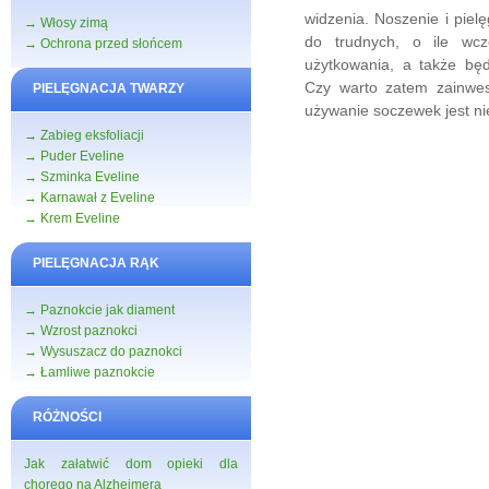
widzenia. Noszenie i pie
→ Włosy zimą
do trudnych, o ile wcz
→ Ochrona przed słońcem
użytkowania, a także bę
Czy warto zatem zainwes
PIELĘGNACJA TWARZY
używanie soczewek jest ni
→ Zabieg eksfoliacji
→ Puder Eveline
→ Szminka Eveline
→ Karnawał z Eveline
→ Krem Eveline
PIELĘGNACJA RĄK
→ Paznokcie jak diament
→ Wzrost paznokci
→ Wysuszacz do paznokci
→ Łamliwe paznokcie
RÓŻNOŚCI
Jak załatwić dom opieki dla
chorego na Alzheimera