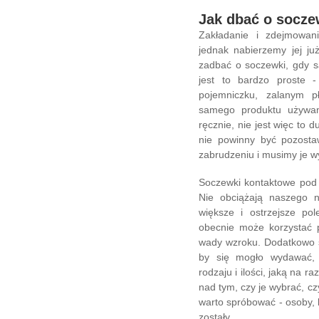
Jak dbać o socze
Zakładanie i zdejmowa
jednak nabierzemy jej ju
zadbać o soczewki, gdy 
jest to bardzo proste 
pojemniczku, zalanym 
samego produktu używam
ręcznie, nie jest więc to 
nie powinny być pozosta
zabrudzeniu i musimy je w
Soczewki kontaktowe pod 
Nie obciążają naszego n
większe i ostrzejsze po
obecnie może korzystać p
wady wzroku. Dodatkowo s
by się mogło wydawać, 
rodzaju i ilości, jaką na 
nad tym, czy je wybrać, c
warto spróbować - osoby, k
zostały.