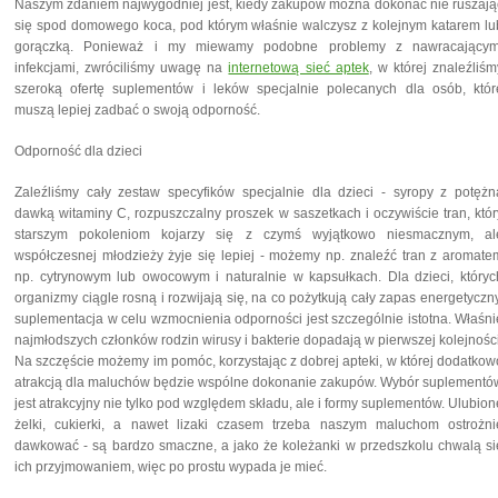
Naszym zdaniem najwygodniej jest, kiedy zakupów można dokonać nie ruszają
się spod domowego koca, pod którym właśnie walczysz z kolejnym katarem lu
gorączką. Ponieważ i my miewamy podobne problemy z nawracającym
infekcjami, zwróciliśmy uwagę na
internetową sieć aptek
, w której znaleźliśm
szeroką ofertę suplementów i leków specjalnie polecanych dla osób, któr
muszą lepiej zadbać o swoją odporność.
Odporność dla dzieci
Zaleźliśmy cały zestaw specyfików specjalnie dla dzieci - syropy z potężn
dawką witaminy C, rozpuszczalny proszek w saszetkach i oczywiście tran, któr
starszym pokoleniom kojarzy się z czymś wyjątkowo niesmacznym, al
współczesnej młodzieży żyje się lepiej - możemy np. znaleźć tran z aromate
np. cytrynowym lub owocowym i naturalnie w kapsułkach. Dla dzieci, któryc
organizmy ciągle rosną i rozwijają się, na co pożytkują cały zapas energetyczny
suplementacja w celu wzmocnienia odporności jest szczególnie istotna. Właśni
najmłodszych członków rodzin wirusy i bakterie dopadają w pierwszej kolejności
Na szczęście możemy im pomóc, korzystając z dobrej apteki, w której dodatkow
atrakcją dla maluchów będzie wspólne dokonanie zakupów. Wybór suplementó
jest atrakcyjny
nie tylko
pod względem składu, ale i formy suplementów. Ulubion
żelki, cukierki, a nawet lizaki czasem trzeba naszym maluchom ostrożni
dawkować - są bardzo smaczne, a jako że koleżanki w przedszkolu chwalą si
ich przyjmowaniem, więc po prostu wypada je mieć.