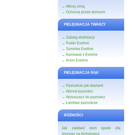
→ Włosy zimą
→ Ochrona przed słońcem
PIELĘGNACJA TWARZY
→ Zabieg eksfoliacji
→ Puder Eveline
→ Szminka Eveline
→ Karnawał z Eveline
→ Krem Eveline
PIELĘGNACJA RĄK
→ Paznokcie jak diament
→ Wzrost paznokci
→ Wysuszacz do paznokci
→ Łamliwe paznokcie
RÓŻNOŚCI
Jak załatwić dom opieki dla
chorego na Alzheimera