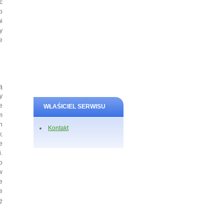
c
b
i
y
e
ą
y
e
WŁAŚICIEL SERWISU
m
h
Kontakt
,
e
.
o
w
e
e
ę