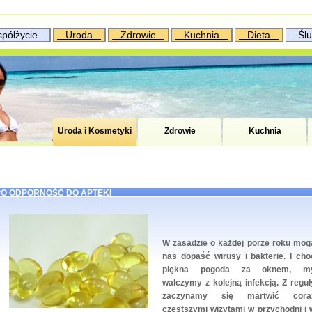
ółżycie
Uroda
Zdrowie
Kuchnia
Dieta
Śl
Uroda i Kosmetyki
Zdrowie
Kuchnia
PO ODPORNOŚĆ DO APTEKI
W zasadzie o każdej porze roku mog
nas dopaść wirusy i bakterie. I cho
piękna pogoda za oknem, m
walczymy z kolejną infekcją. Z reguł
zaczynamy się martwić cora
częstszymi wizytami w przychodni i 