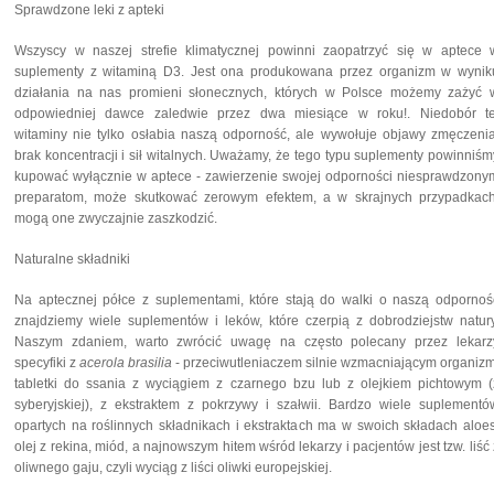
Sprawdzone leki z apteki
Wszyscy w naszej strefie klimatycznej powinni zaopatrzyć się w aptece 
suplementy z witaminą D3. Jest ona produkowana przez organizm w wynik
działania na nas promieni słonecznych, których w Polsce możemy zażyć 
odpowiedniej dawce zaledwie przez dwa miesiące w roku!. Niedobór te
witaminy nie tylko osłabia naszą odporność, ale wywołuje objawy zmęczenia
brak koncentracji i sił witalnych. Uważamy, że tego typu suplementy powinniśm
kupować wyłącznie w aptece - zawierzenie swojej odporności niesprawdzony
preparatom, może skutkować zerowym efektem, a w skrajnych przypadkach
mogą one zwyczajnie zaszkodzić.
Naturalne składniki
Na aptecznej półce z suplementami, które stają do walki o naszą odpornoś
znajdziemy wiele suplementów i leków, które czerpią z dobrodziejstw natury
Naszym zdaniem, warto zwrócić uwagę na często polecany przez lekarz
specyfiki z
acerola brasilia
- przeciwutleniaczem silnie wzmacniającym organizm
tabletki do ssania z wyciągiem z czarnego bzu lub z olejkiem pichtowym (
syberyjskiej), z ekstraktem z pokrzywy i szałwii. Bardzo wiele suplementó
opartych na roślinnych składnikach i ekstraktach ma w swoich składach aloes
olej z rekina, miód, a najnowszym hitem wśród lekarzy i pacjentów jest tzw. liść 
oliwnego gaju, czyli wyciąg z liści oliwki europejskiej.