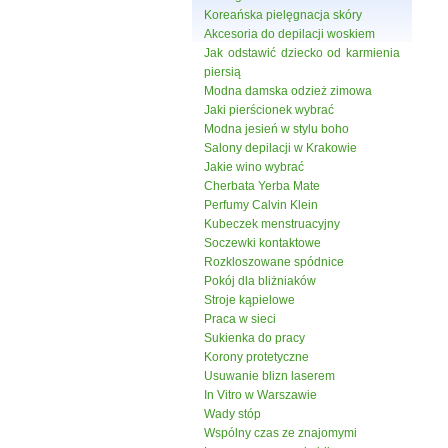
Koreańska pielęgnacja skóry
Akcesoria do depilacji woskiem
Jak odstawić dziecko od karmienia
piersią
Modna damska odzież zimowa
Jaki pierścionek wybrać
Modna jesień w stylu boho
Salony depilacji w Krakowie
Jakie wino wybrać
Cherbata Yerba Mate
Perfumy Calvin Klein
Kubeczek menstruacyjny
Soczewki kontaktowe
Rozkloszowane spódnice
Pokój dla bliżniaków
Stroje kąpielowe
Praca w sieci
Sukienka do pracy
Korony protetyczne
Usuwanie blizn laserem
In Vitro w Warszawie
Wady stóp
Wspólny czas ze znajomymi