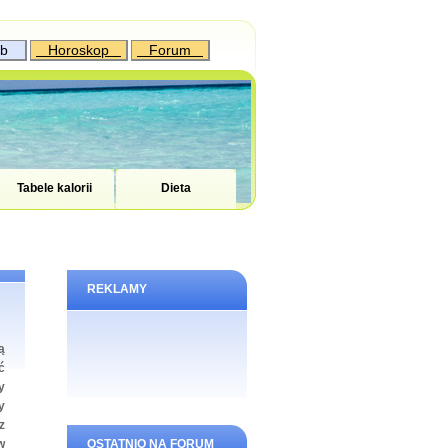
ub
Horoskop
Forum
Tabele kalorii
Dieta
REKLAMY
ą
ć
y
y
z
w
OSTATNIO NA FORUM