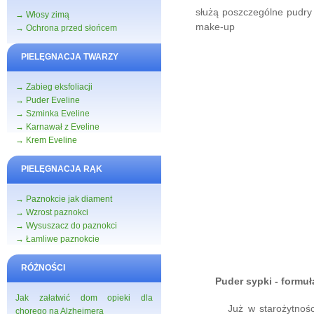
służą poszczególne pudry
→ Włosy zimą
make-up
→ Ochrona przed słońcem
PIELĘGNACJA TWARZY
→ Zabieg eksfoliacji
→ Puder Eveline
→ Szminka Eveline
→ Karnawał z Eveline
→ Krem Eveline
PIELĘGNACJA RĄK
→ Paznokcie jak diament
→ Wzrost paznokci
→ Wysuszacz do paznokci
→ Łamliwe paznokcie
RÓŻNOŚCI
Puder sypki - formuł
Jak załatwić dom opieki dla
Już w starożytności ko
chorego na Alzheimera