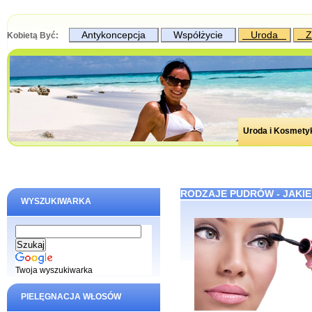
Antykoncepcja
Współżycie
Uroda
Z
Kobietą Być:
Uroda i Kosmety
RODZAJE PUDRÓW - JAKIE
WYSZUKIWARKA
Twoja wyszukiwarka
PIELĘGNACJA WŁOSÓW