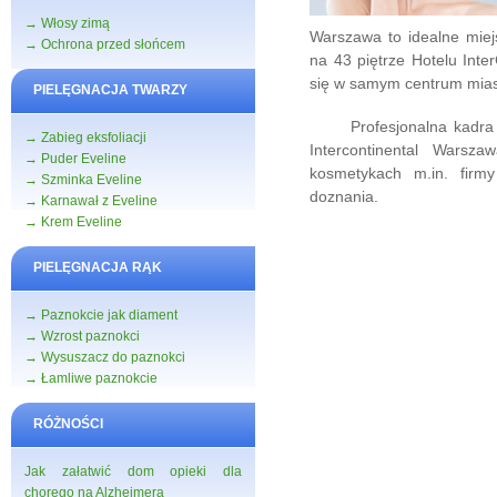
→ Włosy zimą
Warszawa to idealne mie
→ Ochrona przed słońcem
na 43 piętrze Hotelu Inter
się w samym centrum miast
PIELĘGNACJA TWARZY
Profesjonalna kadra wyk
→ Zabieg eksfoliacji
Intercontinental Warsza
→ Puder Eveline
kosmetykach m.in. firm
→ Szminka Eveline
doznania.
→ Karnawał z Eveline
→ Krem Eveline
PIELĘGNACJA RĄK
→ Paznokcie jak diament
→ Wzrost paznokci
→ Wysuszacz do paznokci
→ Łamliwe paznokcie
RÓŻNOŚCI
Jak załatwić dom opieki dla
chorego na Alzheimera