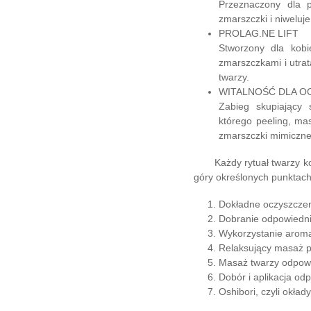
Przeznaczony dla 
zmarszczki i niweluj
PROLAG.NE LIFT
Stworzony dla kobi
zmarszczkami i utrat
twarzy.
WITALNOŚĆ DLA O
Zabieg skupiający 
którego peeling, ma
zmarszczki mimiczne 
Każdy rytuał twarzy kos
góry określonych punktach
Dokładne oczyszczen
Dobranie odpowiedn
Wykorzystanie aroma
Relaksujący masaż p
Masaż twarzy odpow
Dobór i aplikacja od
Oshibori, czyli okład