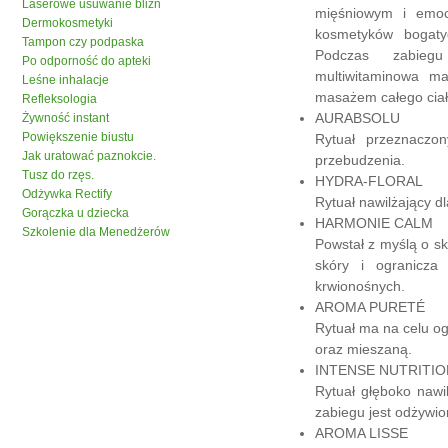
Laserowe usuwanie blizn
mięśniowym i emoc
Dermokosmetyki
kosmetyków bogatyc
Tampon czy podpaska
Podczas zabieg
Po odporność do apteki
multiwitaminowa ma
Leśne inhalacje
masażem całego ciał
Refleksologia
AURABSOLU
Żywność instant
Powiększenie biustu
Rytuał przeznaczon
Jak uratować paznokcie.
przebudzenia.
Tusz do rzęs.
HYDRA-FLORAL
Odżywka Rectify
Rytuał nawilżający d
Gorączka u dziecka
HARMONIE CALM
Szkolenie dla Menedżerów
Powstał z myślą o sk
skóry i ogranicza
krwionośnych.
AROMA PURETÉ
Rytuał ma na celu ogr
oraz mieszaną.
INTENSE NUTRITIO
Rytuał głęboko nawi
zabiegu jest odżywi
AROMA LISSE