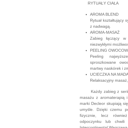
RYTUAŁY CIAŁA
AROMA BLEND
Rytuał kształtujący 
z nadwagą.
AROMA-MASAŻ
Zabieg łączący w
niezwykłymi możliwoś
PEELING OWOCOW
Peeling najwyższ
sproszkowane owoc
martwy naskórek i z
UCIECZKA NA MAD
Relaksacyjny masaż, 
Każdy zabieg z serii Ry
masażu z aromaterapią i
marki Decleor skupiają się
umyśle. Dzięki czemu p
fizycznie, lecz równie
odpoczynku lub chwili
Intercontinental Warszawa 