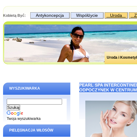
Antykoncepcja
Współżycie
Uroda
Z
Kobietą Być:
Uroda i Kosmety
PEARL SPA INTERCONTIN
WYSZUKIWARKA
ODPOCZYNEK W CENTRUM 
Twoja wyszukiwarka
PIELĘGNACJA WŁOSÓW