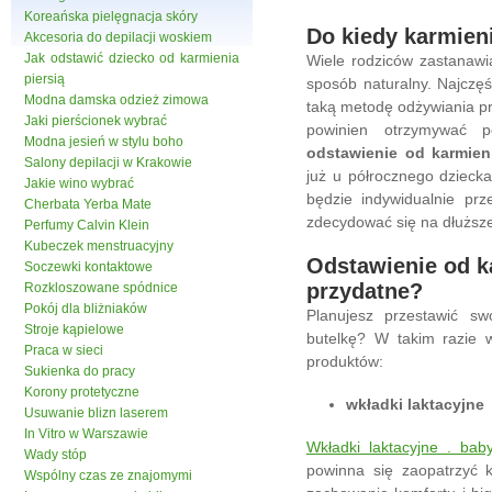
Koreańska pielęgnacja skóry
Do kiedy karmieni
Akcesoria do depilacji woskiem
Jak odstawić dziecko od karmienia
Wiele rodziców zastanawi
piersią
sposób naturalny. Najczęś
Modna damska odzież zimowa
taką metodę odżywiania pr
Jaki pierścionek wybrać
powinien otrzymywać p
Modna jesień w stylu boho
odstawienie od karmieni
Salony depilacji w Krakowie
już u półrocznego dzieck
Jakie wino wybrać
będzie indywidualnie pr
Cherbata Yerba Mate
zdecydować się na dłuższe
Perfumy Calvin Klein
Kubeczek menstruacyjny
Odstawienie od ka
Soczewki kontaktowe
przydatne?
Rozkloszowane spódnice
Pokój dla bliżniaków
Planujesz przestawić sw
Stroje kąpielowe
butelkę? W takim razie 
Praca w sieci
produktów:
Sukienka do pracy
Korony protetyczne
wkładki laktacyjne
Usuwanie blizn laserem
In Vitro w Warszawie
Wkładki laktacyjne . ba
Wady stóp
powinna się zaopatrzyć
Wspólny czas ze znajomymi