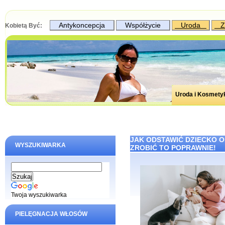
Antykoncepcja
Współżycie
Uroda
Z
Kobietą Być:
Uroda i Kosmety
JAK ODSTAWIĆ DZIECKO O
WYSZUKIWARKA
ZROBIĆ TO POPRAWNIE!
Twoja wyszukiwarka
PIELĘGNACJA WŁOSÓW