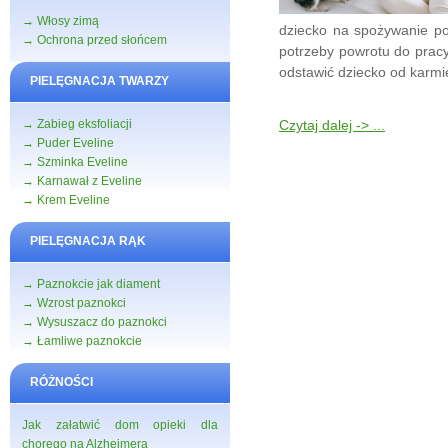
→ Włosy zimą
dziecko na spożywanie po
→ Ochrona przed słońcem
potrzeby powrotu do pracy.
odstawić dziecko od karmie
PIELĘGNACJA TWARZY
→ Zabieg eksfoliacji
Czytaj dalej -> ...
→ Puder Eveline
→ Szminka Eveline
→ Karnawał z Eveline
→ Krem Eveline
PIELĘGNACJA RĄK
→ Paznokcie jak diament
→ Wzrost paznokci
→ Wysuszacz do paznokci
→ Łamliwe paznokcie
RÓŻNOŚCI
Jak załatwić dom opieki dla
chorego na Alzheimera