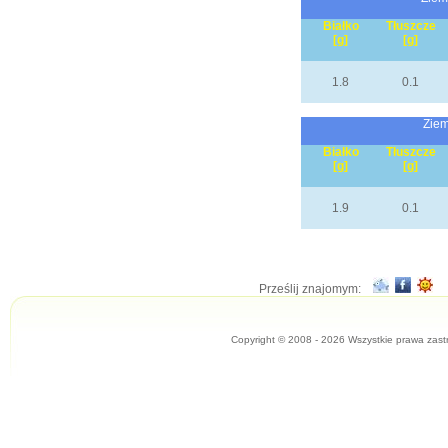
Białko
Tłuszcze
[g]
[g]
1.8
0.1
Ziem
Białko
Tłuszcze
[g]
[g]
1.9
0.1
Prześlij znajomym:
Copyright © 2008 - 2026 Wszystkie prawa zast