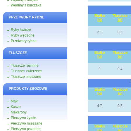
→ Wędliny z kurczaka
Białko
Tłuszcze
PRZETWORY RYBNE
[g]
[g]
→ Ryby świeże
2.1
0.5
→ Ryby wędzone
→ Przetwory rybne
Białko
Tłuszcze
TŁUSZCZE
[g]
[g]
→ Tłuszcze roślinne
3
0.4
→ Tłuszcze zwierzęce
→ Tłuszcze mieszane
PRODUKTY ZBOŻOWE
Białko
Tłuszcze
[g]
[g]
→ Mąki
4.7
0.5
→ Kasze
→ Makarony
→ Pieczywo żytnie
→ Pieczywo mieszane
Białko
Tłuszcze
→ Pieczywo pszenne
[g]
[g]