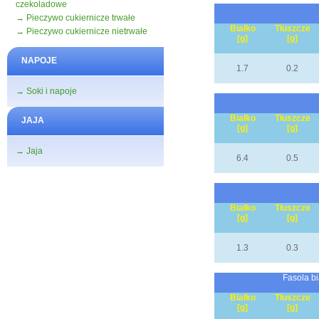
czekoladowe
→ Pieczywo cukiernicze trwałe
Białko
Tłuszcze
→ Pieczywo cukiernicze nietrwałe
[g]
[g]
NAPOJE
1.7
0.2
→ Soki i napoje
Białko
Tłuszcze
JAJA
[g]
[g]
→ Jaja
6.4
0.5
Białko
Tłuszcze
[g]
[g]
1.3
0.3
Fasola bi
Białko
Tłuszcze
[g]
[g]