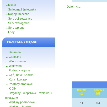
→Mleko
Dalej ->.....
→Śmietana i śmietanka
→Napoje mleczne
→Sery dojrzewające
→Sery twarogowe
→Sery topione
→Lody
PRZETWORY MIĘSNE
→ Baranina
→ Cielęcina
→ Wieprzowina
→ Wołowina
→ Podroby mięsne
→ Gęś, Indyk, Kaczka
→ Kura i kurczak
→ Podroby drobiowe
→ Królik
Białko
Tłuszcze
→ Wędliny wieprzowe, wołowe i
[g]
[g]
mieszane
→ Wędliny podrobowe
7.1
0.4
→ Wędliny z indyka