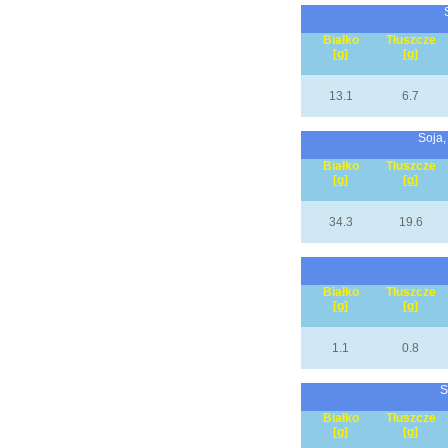
Białko
Tłuszcze
[g]
[g]
13.1
6.7
Soja,
Białko
Tłuszcze
[g]
[g]
34.3
19.6
Białko
Tłuszcze
[g]
[g]
1.1
0.8
S
Białko
Tłuszcze
[g]
[g]