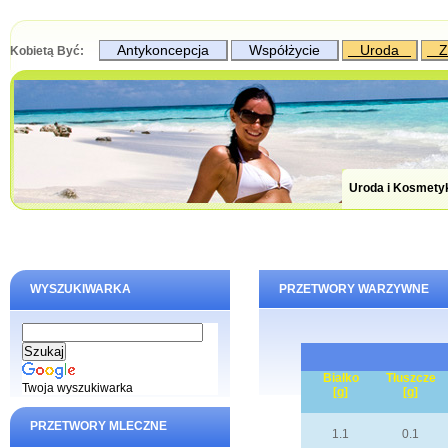
Antykoncepcja
Współżycie
Uroda
Z
Kobietą Być:
Uroda i Kosmety
WYSZUKIWARKA
PRZETWORY WARZYWNE
Białko
Tłuszcze
Twoja wyszukiwarka
[g]
[g]
PRZETWORY MLECZNE
1.1
0.1