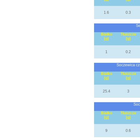
1.6
0.3
Se
Białko
Tłuszcze
[g]
[g]
1
0.2
Soczewica cz
Białko
Tłuszcze
[g]
[g]
25.4
3
Socz
Białko
Tłuszcze
[g]
[g]
9
0.6