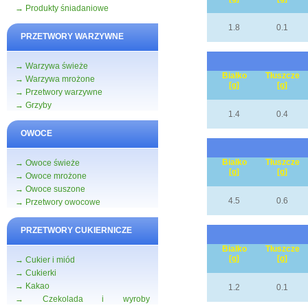
→ Produkty śniadaniowe
1.8
0.1
PRZETWORY WARZYWNE
→ Warzywa świeże
Białko
Tłuszcze
→ Warzywa mrożone
[g]
[g]
→ Przetwory warzywne
→ Grzyby
1.4
0.4
OWOCE
Białko
Tłuszcze
→ Owoce świeże
[g]
[g]
→ Owoce mrożone
→ Owoce suszone
4.5
0.6
→ Przetwory owocowe
PRZETWORY CUKIERNICZE
Białko
Tłuszcze
[g]
[g]
→ Cukier i miód
→ Cukierki
→ Kakao
1.2
0.1
→ Czekolada i wyroby