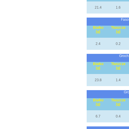
21.4
1.6
Faso
Białko
Tłuszcze
[g]
[g]
2.4
0.2
Groch,
Białko
Tłuszcze
[g]
[g]
23.8
1.4
Gro
Białko
Tłuszcze
[g]
[g]
6.7
0.4