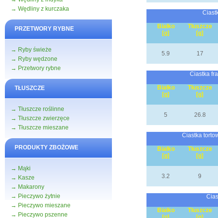
→ Wędliny z kurczaka
Ciast
Białko
Tłuszcze
PRZETWORY RYBNE
[g]
[g]
→ Ryby świeże
5.9
17
→ Ryby wędzone
→ Przetwory rybne
Ciastka fr
Białko
Tłuszcze
TŁUSZCZE
[g]
[g]
→ Tłuszcze roślinne
5
26.8
→ Tłuszcze zwierzęce
→ Tłuszcze mieszane
Ciastka torto
PRODUKTY ZBOŻOWE
Białko
Tłuszcze
[g]
[g]
→ Mąki
3.2
9
→ Kasze
→ Makarony
→ Pieczywo żytnie
Cias
→ Pieczywo mieszane
Białko
Tłuszcze
→ Pieczywo pszenne
[g]
[g]