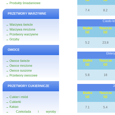
→ Produkty śniadaniowe
7.4
8.2
PRZETWORY WARZYWNE
Ciasto k
→ Warzywa świeże
Białko
Tłuszcze
→ Warzywa mrożone
[g]
[g]
→ Przetwory warzywne
→ Grzyby
5.2
23.8
OWOCE
Eklery
Białko
Tłuszcze
→ Owoce świeże
[g]
[g]
→ Owoce mrożone
→ Owoce suszone
5.8
18
→ Przetwory owocowe
J
PRZETWORY CUKIERNICZE
Białko
Tłuszcze
[g]
[g]
→ Cukier i miód
→ Cukierki
→ Kakao
7.1
5.4
→ Czekolada i wyroby