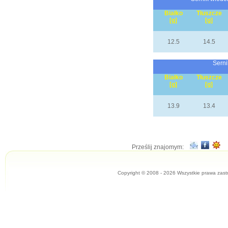
Białko
Tłuszcze
[g]
[g]
12.5
14.5
Serni
Białko
Tłuszcze
[g]
[g]
13.9
13.4
Prześlij znajomym:
Copyright © 2008 - 2026 Wszystkie prawa zast