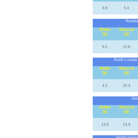
6.9
5.4
Rolada
Białko
Tłuszcze
[g]
[g]
9.2
15.8
Rożki z ciasta
Białko
Tłuszcze
[g]
[g]
4.2
25.3
Ser
Białko
Tłuszcze
[g]
[g]
13.8
13.4
Sernik wiede