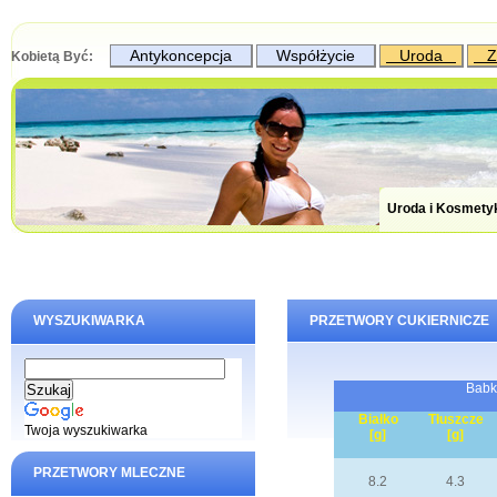
Antykoncepcja
Współżycie
Uroda
Z
Kobietą Być:
Uroda i Kosmety
WYSZUKIWARKA
PRZETWORY CUKIERNICZE
Babk
Białko
Tłuszcze
Twoja wyszukiwarka
[g]
[g]
PRZETWORY MLECZNE
8.2
4.3