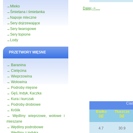
→Mleko
Dalej ->.....
→Śmietana i śmietanka
→Napoje mleczne
→Sery dojrzewające
→Sery twarogowe
→Sery topione
→Lody
PRZETWORY MIĘSNE
→ Baranina
→ Cielęcina
→ Wieprzowina
→ Wołowina
→ Podroby mięsne
→ Gęś, Indyk, Kaczka
→ Kura i kurczak
Cias
→ Podroby drobiowe
→ Królik
Białko
Tłuszcze
→ Wędliny wieprzowe, wołowe i
[g]
[g]
mieszane
→ Wędliny podrobowe
4.7
30.9
→ Wędliny z indyka