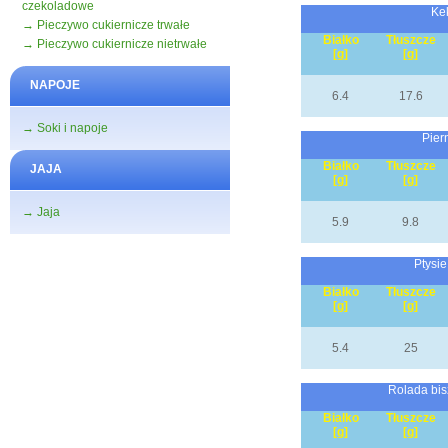
czekoladowe
Kek
→ Pieczywo cukiernicze trwałe
Białko
Tłuszcze
→ Pieczywo cukiernicze nietrwałe
[g]
[g]
NAPOJE
6.4
17.6
→ Soki i napoje
Pier
Białko
Tłuszcze
JAJA
[g]
[g]
→ Jaja
5.9
9.8
Ptysie
Białko
Tłuszcze
[g]
[g]
5.4
25
Rolada bis
Białko
Tłuszcze
[g]
[g]