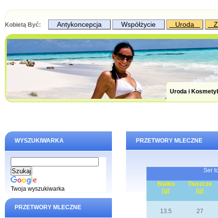
Antykoncepcja
Współżycie
Uroda
Z
Kobietą Być:
Uroda i Kosmety
WYSZUKIWARKA
PRZETWORY MLECZNE
Ser t
Białko
Tłuszcze
Twoja wyszukiwarka
[g]
[g]
PRZETWORY MLECZNE
13.5
27