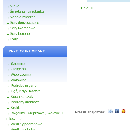
→Mleko
Dalej ->.....
→Śmietana i śmietanka
→Napoje mleczne
→Sery dojrzewające
→Sery twarogowe
→Sery topione
→Lody
PRZETWORY MIĘSNE
→ Baranina
→ Cielęcina
→ Wieprzowina
→ Wołowina
→ Podroby mięsne
→ Gęś, Indyk, Kaczka
→ Kura i kurczak
→ Podroby drobiowe
→ Królik
Prześlij znajomym:
→ Wędliny wieprzowe, wołowe i
mieszane
→ Wędliny podrobowe
→ Wędliny z indyka