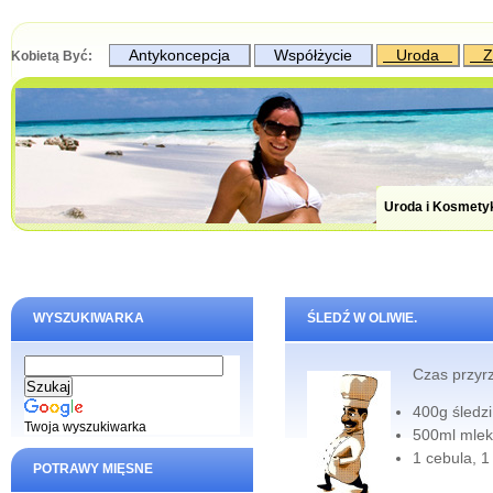
Antykoncepcja
Współżycie
Uroda
Z
Kobietą Być:
Uroda i Kosmety
WYSZUKIWARKA
ŚLEDŹ W OLIWIE.
Czas przyr
400g śledzi
Twoja wyszukiwarka
500ml mlek
1 cebula, 1
POTRAWY MIĘSNE