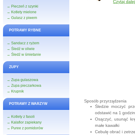
Czytaj dalej 
→ Pieczeń z szynki
→ Kotlety mielone
→ Gulasz z piwem
POTRAWY RYBNE
→ Sandacz z ryżem
→ Śledź w oliwie
→ Śledź w śmietanie
ZUPY
→ Zupa gulaszowa
→ Zupa pieczarkowa
→ Krupnik
Sposób przyrządzenia
POTRAWY Z WARZYW
Śledzie moczyć prz
odstawić na 1 godzin
→ Kotlety z fasoli
Osączyć, usunąć krę
→ Kalafior zapiekany
małe kawałki
→ Puree z pomidorów
Cebulę obrać i zetrz