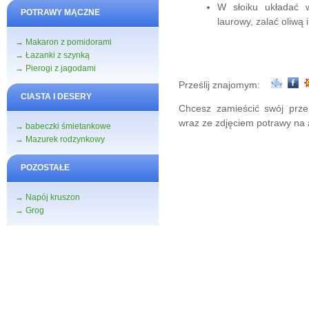
W słoiku układać w
POTRAWY MĄCZNE
laurowy, zalać oliwą 
→ Makaron z pomidorami
→ Łazanki z szynką
→ Pierogi z jagodami
Prześlij znajomym:
CIASTA I DESERY
Chcesz zamieścić swój przep
wraz ze zdjęciem potrawy na
→ babeczki śmietankowe
→ Mazurek rodzynkowy
POZOSTAŁE
→ Napój kruszon
→ Grog