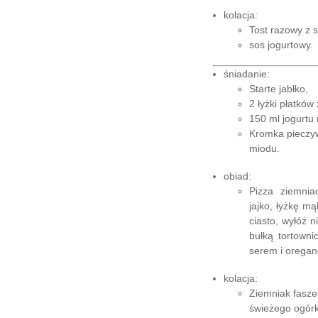
kolacja:
Tost razowy z 
sos jogurtowy.
śniadanie:
Starte jabłko,
2 łyżki płatkó
150 ml jogurtu
Kromka pieczyw
miodu.
obiad:
Pizza ziemnia
jajko, łyżkę mą
ciasto, wyłóż
bułką tortowni
serem i oregan
kolacja:
Ziemniak fasz
świeżego ogórk