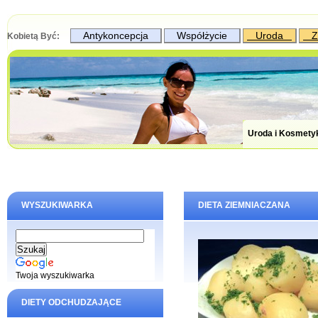
Antykoncepcja
Współżycie
Uroda
Z
Kobietą Być:
Uroda i Kosmety
WYSZUKIWARKA
DIETA ZIEMNIACZANA
Twoja wyszukiwarka
DIETY ODCHUDZAJĄCE