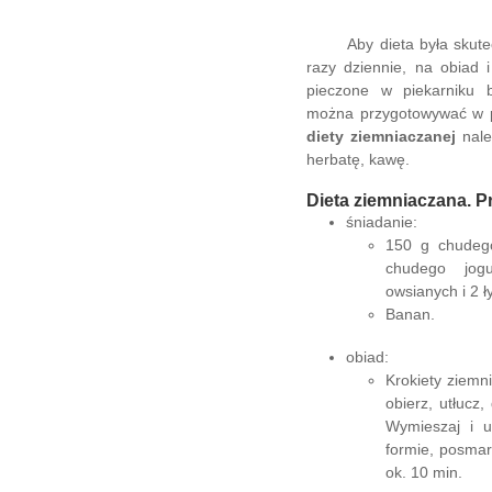
Aby dieta była skuteczn
razy dziennie, na obiad i
pieczone w piekarniku 
można przygotowywać w po
diety ziemniaczanej
nale
herbatę, kawę.
Dieta ziemniaczana. P
śniadanie:
150 g chudego
chudego jogu
owsianych i 2 ł
Banan.
obiad:
Krokiety ziemn
obierz, utłucz, 
Wymieszaj i u
formie, posmar
ok. 10 min.