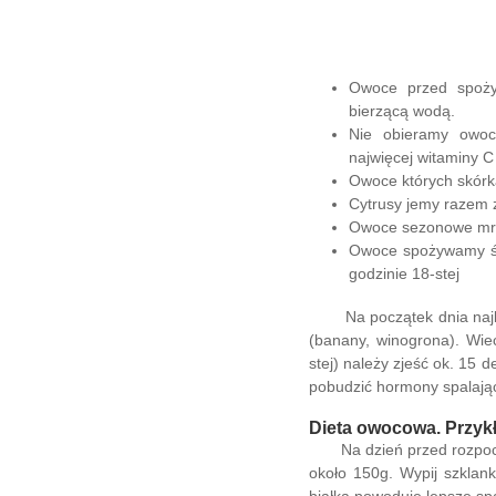
Owoce przed spoży
bierzącą wodą.
Nie obieramy owoc
najwięcej witaminy C
Owoce których skórka
Cytrusy jemy razem 
Owoce sezonowe mr
Owoce spożywamy śre
godzinie 18-stej
Na początek dnia najlep
(banany, winogrona). Wie
stej) należy zjeść ok. 15
pobudzić hormony spalając
Dieta owocowa. Przyk
Na dzień przed rozpoczęc
około 150g. Wypij szklan