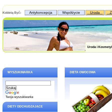
Antykoncepcja
Współżycie
Uroda
Z
Kobietą Być:
Uroda i Kosmety
WYSZUKIWARKA
DIETA OWOCOWA
Twoja wyszukiwarka
DIETY ODCHUDZAJĄCE