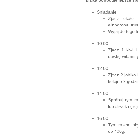
białka powoduje lepsze spa
Śniadanie
Zjedz około
winogrona, trus
Wypij do tego fi
10.00
Zjedz 1 kiwi i
dawkę witamin
12.00
Zjedz 2 jabłka 
kolejne 2 godzi
14.00
Spróbuj tym r
lub śliwek i gre
16.00
Tym razem się
do 400g.