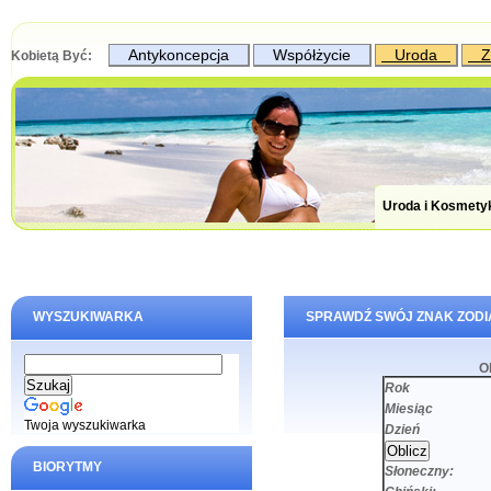
Antykoncepcja
Współżycie
Uroda
Z
Kobietą Być:
Uroda i Kosmety
WYSZUKIWARKA
SPRAWDŹ SWÓJ ZNAK ZOD
O
Rok
Miesiąc
Twoja wyszukiwarka
Dzień
BIORYTMY
Słoneczny: